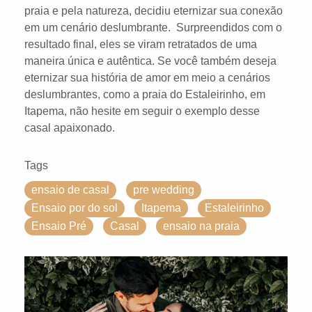
praia e pela natureza, decidiu eternizar sua conexão
em um cenário deslumbrante. Surpreendidos com o
resultado final, eles se viram retratados de uma
maneira única e autêntica. Se você também deseja
eternizar sua história de amor em meio a cenários
deslumbrantes, como a praia do Estaleirinho, em
Itapema, não hesite em seguir o exemplo desse
casal apaixonado.
Tags
ensaio de casal
pre wedding
Ensaio por do sol
Itapema
Estaleirinho
Ensaio Pré
Casal
ensaio na praia