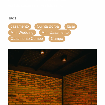
vestido casamento. vestido noiva.
Tags
casamento
Quinta Borba
Itajaí
Mini Wedding
Mini Casamento
Casamento Campo
Campo