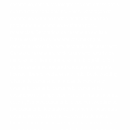
casamento, coberturas fotográficas com profissionais
que registram cada detalhe. Fotos, Decoração de
casamento. Olhar treinado e dedicado para não
perder nenhum momento. Fotógrafa possui
referencias, Decoradora de casamento em Itajaí.
Presentes desde os preparativos, making of,
cerimônia, recepção, festa decoração de casamento.
Cameras. casamento. book casamento. estudio de
fotos. estúdio de fotografia. estúdio fotográfico. foto
top de casamento. fotogradia. fotografis. fotografa.
liberato. liberaro. kezia. ensaio lindo. Book. wedding.
alianca de casamento. aliancas de casamento.
caamento. camento. casamneto. casamentos.
casamento no campo. casamento em santa catarina.
decorações para casamento. elopement wedding sc.
foto casamento. fotografo de casamento. locais para
casamento. vestido de noiva. vestidos de noiva.
lugares para casar. noiva. sapato para noiva. sapatos
de noiva. tiara para casamento. tiara de casamento.